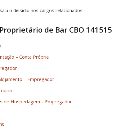
saiu o dissídio nos cargos relacionados:
 Proprietário de Bar CBO 141515
a
entação – Conta Própria
pregador
 Alojamento – Empregador
rópria
iços de Hospedagem – Empregador
mo