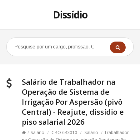
Dissídio
Salário de Trabalhador na
Operação de Sistema de
Irrigação Por Aspersão (pivô
Central) - Reajute, dissídio e
piso salarial 2026
/
Salário
/
CBO 643010
/
Salário
/
Trabalhador
na Operação de Sistema de Irrigação Por Aspersão