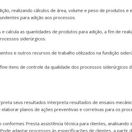
ição, realizando cálculos de área, volume e peso de produtos e 
fundentes para adição aos processos.
 e calcula as quantidades de produtos para adição, a fim de real
processos siderúrgicos.
ntos e outros recursos de trabalho utilizados na fundição siderú
e itens de controle da qualidade dos processos siderúrgicos d
terpreta seus resultados Interpreta resultados de ensaios mecâni
e elaborar planos de ações preventivas e corretivas para os proc
 conformes Presta assistência técnica para clientes, analisando 
Pode adaptar processos às especificações de clientes, a partir d