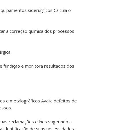
equipamentos siderúrgicos Calcula o
izar a correção química dos processos
rgica.
e fundição e monitora resultados dos
cos e metalográficos Avalia defeitos de
essos.
suas reclamações e lhes sugerindo a
a identificação de suas necessidades.