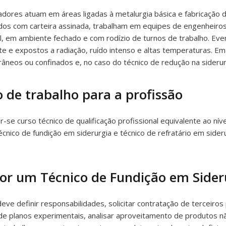
dores atuam em áreas ligadas à metalurgia básica e fabricação d
 com carteira assinada, trabalham em equipes de engenheiros, 
, em ambiente fechado e com rodízio de turnos de trabalho. Ev
te e expostos a radiação, ruído intenso e altas temperaturas. E
âneos ou confinados e, no caso do técnico de redução na siderurg
 de trabalho para a profissão
se curso técnico de qualificação profissional equivalente ao ní
técnico de fundição em siderurgia e técnico de refratário em sid
por um Técnico de Fundição em Sider
ve definir responsabilidades, solicitar contratação de terceiros 
os de planos experimentais, analisar aproveitamento de produtos