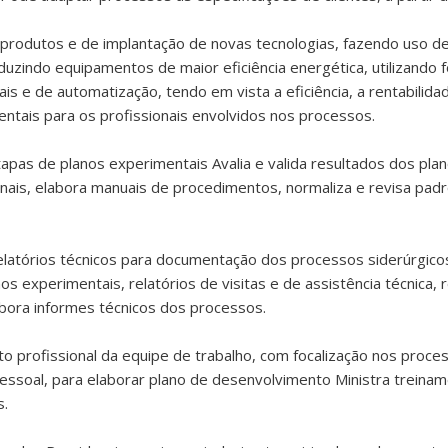
produtos e de implantação de novas tecnologias, fazendo uso de
oduzindo equipamentos de maior eficiência energética, utilizando 
ais e de automatização, tendo em vista a eficiência, a rentabilid
ntais para os profissionais envolvidos nos processos.
pas de planos experimentais Avalia e valida resultados dos pla
cionais, elabora manuais de procedimentos, normaliza e revisa p
elatórios técnicos para documentação dos processos siderúrgicos 
os experimentais, relatórios de visitas e de assistência técnica, 
abora informes técnicos dos processos.
profissional da equipe de trabalho, com focalização nos process
soal, para elaborar plano de desenvolvimento Ministra treiname
s.