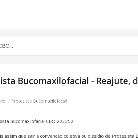
ista Bucomaxilofacial - Reajute, di
rio
/
Protesista Bucomaxilofacial
esista Bucomaxilofacial CBO 223252.
 assim que sair a convenção coletiva ou dissídio de Protesista 