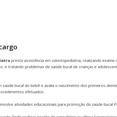
 cargo
iatra
presta assistência em odontopediatria, realizando exame c
o, e tratando problemas de saúde bucal de crianças e adolescent
 saúde bucal do bebê e avalia o nascimento dos primeiros dente
rocedimentos efetuados.
envolve atividades educacionais para promoção da saúde bucal 
ação Pode realizar gestão de consultório ou clínica Supervisiona