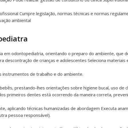
rofissional Cumpre legislação, normas técnicas e normas regula
vação ambiental
pediatra
ia em odontopediatria, orientando o preparo do ambiente, que de
para descontração de crianças e adolescentes Seleciona materiai
s instrumentos de trabalho e do ambiente.
ebês, prestando-lhes orientações sobre higiene bucal, uso de 
dos primeiros dentes está ocorrendo da maneira correta, preven
ente, aplicando técnicas humanizadas de abordagem Executa ana
utra pessoa responsável).