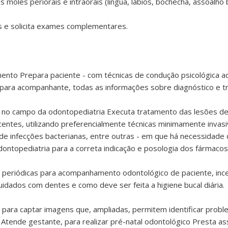
 moles periorais e intraorais (língua, lábios, bochecha, assoalho 
ias e solicita exames complementares.
ento Prepara paciente - com técnicas de condução psicológica ad
para acompanhante, todas as informações sobre diagnóstico e t
cos no campo da odontopediatria Executa tratamento das lesões d
entes, utilizando preferencialmente técnicas minimamente invasiv
s de infecções bacterianas, entre outras - em que há necessidade
ntopediatria para a correta indicação e posologia dos fármacos
periódicas para acompanhamento odontológico de paciente, incent
idados com dentes e como deve ser feita a higiene bucal diária.
l para captar imagens que, ampliadas, permitem identificar prob
Atende gestante, para realizar pré-natal odontológico Presta ass