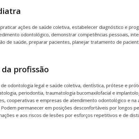
iatra
raticar ações de saúde coletiva, estabelecer diagnóstico e progn
ocedimento odontológico, demonstrar competências pessoais, inter
o de saúde, preparar pacientes, planejar tratamento de pacien
 da profissão
e odontologia legal e saúde coletiva, dentística, prótese e prót
atologia, periodontia, traumatologia bucomaxilofacial e implantol
ares, cooperativas e empresas de atendimento odontológico e na 
e. Podem permanecer em posições desconfortáveis por longos per
inações e aos riscos de lesões por esforços repetitivos e de dis