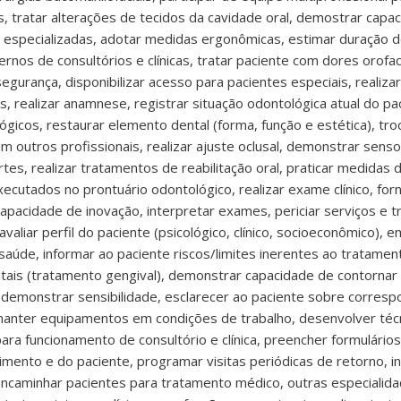
 tratar alterações de tecidos da cavidade oral, demostrar capaci
as especializadas, adotar medidas ergonômicas, estimar duração d
rnos de consultórios e clínicas, tratar paciente com dores orofac
rança, disponibilizar acesso para pacientes especiais, realizar
cos, realizar anamnese, registrar situação odontológica atual do pa
cos, restaurar elemento dental (forma, função e estética), troc
m outros profissionais, realizar ajuste oclusal, demonstrar sen
rtes, realizar tratamentos de reabilitação oral, praticar medidas
xecutados no prontuário odontológico, realizar exame clínico, fo
pacidade de inovação, interpretar exames, periciar serviços e t
liar perfil do paciente (psicológico, clínico, socioeconômico), e
aúde, informar ao paciente riscos/limites inerentes ao tratamento
ntais (tratamento gengival), demonstrar capacidade de contornar
, demonstrar sensibilidade, esclarecer ao paciente sobre corres
 manter equipamentos em condições de trabalho, desenvolver téc
ara funcionamento de consultório e clínica, preencher formulário
imento e do paciente, programar visitas periódicas de retorno, i
ncaminhar pacientes para tratamento médico, outras especialidad