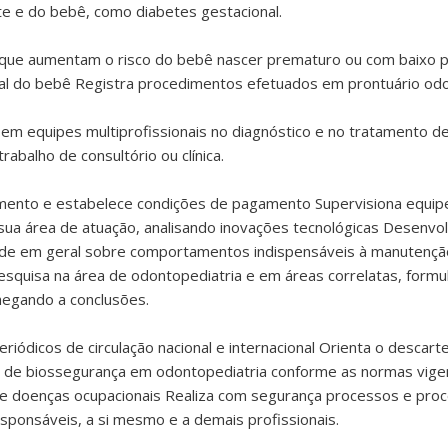
e e do bebê, como diabetes gestacional.
, que aumentam o risco do bebê nascer prematuro ou com baixo 
l do bebê Registra procedimentos efetuados em prontuário odo
 em equipes multiprofissionais no diagnóstico e no tratamento d
abalho de consultório ou clínica.
mento e estabelece condições de pagamento Supervisiona equipe
a área de atuação, analisando inovações tecnológicas Desenvolv
dade em geral sobre comportamentos indispensáveis à manutençã
squisa na área de odontopediatria e em áreas correlatas, formu
hegando a conclusões.
riódicos de circulação nacional e internacional Orienta o descar
os de biossegurança em odontopediatria conforme as normas vig
e doenças ocupacionais Realiza com segurança processos e proce
sponsáveis, a si mesmo e a demais profissionais.