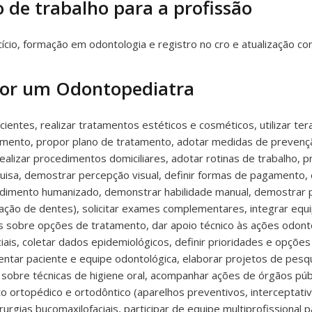
 de trabalho para a profissão
cio, formação em odontologia e registro no cro e atualização co
 por um Odontopediatra
entes, realizar tratamentos estéticos e cosméticos, utilizar ter
tamento, propor plano de tratamento, adotar medidas de prevençã
lizar procedimentos domiciliares, adotar rotinas de trabalho, pr
uisa, demostrar percepção visual, definir formas de pagamento,
dimento humanizado, demonstrar habilidade manual, demostrar pa
ação de dentes), solicitar exames complementares, integrar equipe
obre opções de tratamento, dar apoio técnico às ações odontoló
ciais, coletar dados epidemiológicos, definir prioridades e opçõe
ntar paciente e equipe odontológica, elaborar projetos de pesq
 sobre técnicas de higiene oral, acompanhar ações de órgãos públ
to ortopédico e ortodôntico (aparelhos preventivos, interceptativ
urgias bucomaxilofaciais, participar de equipe multiprofissional p