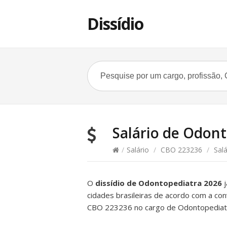
Dissídio
Salário de Odonto
/
Salário
/
CBO 223236
/
Salá
O
dissídio de Odontopediatra 2026
j
cidades brasileiras de acordo com a con
CBO 223236 no cargo de Odontopediat