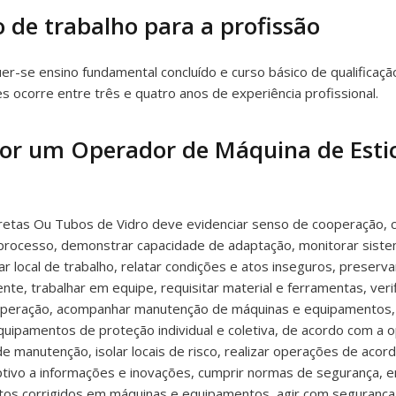
 de trabalho para a profissão
r-se ensino fundamental concluído e curso básico de qualificaçã
 ocorre entre três e quatro anos de experiência profissional.
por um Operador de Máquina de Esti
etas Ou Tubos de Vidro deve evidenciar senso de cooperação, 
processo, demonstrar capacidade de adaptação, monitorar siste
r local de trabalho, relatar condições e atos inseguros, preserva
ente, trabalhar em equipe, requisitar material e ferramentas, ver
 operação, acompanhar manutenção de máquinas e equipamentos, tom
equipamentos de proteção individual e coletiva, de acordo com a o
 manutenção, isolar locais de risco, realizar operações de acor
tivo a informações e inovações, cumprir normas de segurança, e
tos corrigidos em máquinas e equipamentos, agir com segurança 