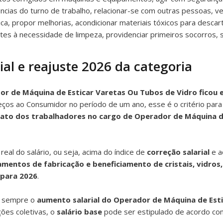
ncias do turno de trabalho, relacionar-se com outras pessoas, ve
ática, propor melhorias, acondicionar materiais tóxicos para desc
ntes à necessidade de limpeza, providenciar primeiros socorros,
al e reajuste 2026 da categoria
dor de Máquina de Esticar Varetas Ou Tubos de Vidro ficou
reços ao Consumidor no período de um ano, esse é o critério para
cato dos trabalhadores no cargo de Operador de Máquina d
al do salário, ou seja, acima do índice de
correção salarial
e a
entos de fabricação e beneficiamento de cristais, vidros, 
 para 2026
.
m sempre o
aumento salarial do Operador de Máquina de Est
ões coletivas, o
salário base
pode ser estipulado de acordo c