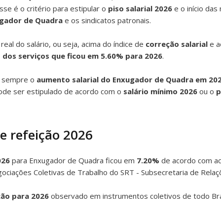
e é o critério para estipular o
piso salarial 2026
e o início das
ugador de Quadra
e os sindicatos patronais.
al do salário, ou seja, acima do índice de
correção salarial
e a
 dos serviços que ficou em 5.60% para 2026
.
m sempre o
aumento salarial do Enxugador de Quadra em 20
de ser estipulado de acordo com o
salário mínimo 2026
ou o
p
le refeição 2026
026
para Enxugador de Quadra ficou em
7.20%
de acordo com aco
gociações Coletivas de Trabalho do SRT - Subsecretaria de Relaç
ção para 2026
observado em instrumentos coletivos de todo Bra