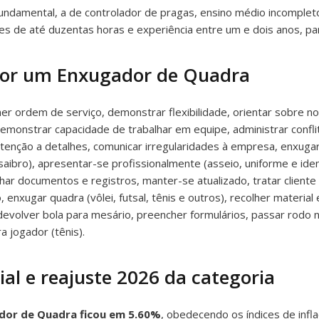
fundamental, a de controlador de pragas, ensino médio incompleto.
tes de até duzentas horas e experiência entre um e dois anos, par
 por um Enxugador de Quadra
 ordem de serviço, demonstrar flexibilidade, orientar sobre n
emonstrar capacidade de trabalhar em equipe, administrar confli
nção a detalhes, comunicar irregularidades à empresa, enxugar b
saibro), apresentar-se profissionalmente (asseio, uniforme e ide
inhar documentos e registros, manter-se atualizado, tratar client
 enxugar quadra (vôlei, futsal, tênis e outros), recolher material
 devolver bola para mesário, preencher formulários, passar rodo 
a jogador (tênis).
al e reajuste 2026 da categoria
ador de Quadra ficou em 5.60%
, obedecendo os índices de infl