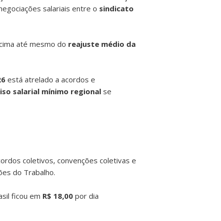
 negociações salariais entre o
sindicato
cima até mesmo do
reajuste médio da
26
está atrelado a acordos e
iso salarial mínimo regional
se
rdos coletivos, convenções coletivas e
ões do Trabalho.
sil ficou em
R$ 18,00
por dia