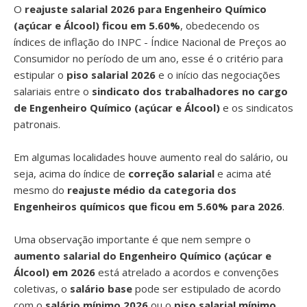
O
reajuste salarial 2026 para Engenheiro Químico
(açúcar e Álcool) ficou em 5.60%
, obedecendo os
índices de inflação do INPC - Índice Nacional de Preços ao
Consumidor no período de um ano, esse é o critério para
estipular o
piso salarial 2026
e o início das negociações
salariais entre o
sindicato dos trabalhadores no cargo
de Engenheiro Químico (açúcar e Álcool)
e os sindicatos
patronais.
Em algumas localidades houve aumento real do salário, ou
seja, acima do índice de
correção salarial
e acima até
mesmo do
reajuste médio da categoria dos
Engenheiros químicos que ficou em 5.60% para 2026
.
Uma observação importante é que nem sempre o
aumento salarial do Engenheiro Químico (açúcar e
Álcool) em 2026
está atrelado a acordos e convenções
coletivas, o
salário base
pode ser estipulado de acordo
com o
salário mínimo 2026
ou o
piso salarial mínimo