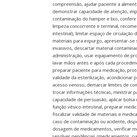
compreensão, ajudar paciente a aliment
demonstrar capacidade de atenção, impl
contaminação do hamper e lixo, conferir
limpeza concorrente e terminal, recome
intestinal), limitar espaço de circulaç
materiais para expurgo, apresentar-se 
invasivos, descartar material contaminado
administração, usar equipamento de prote
lavar mãos antes e após cada procedime
preparar paciente para medicação, prote
validade da esterilização, acondiciona
acesso venoso, demarcar limites de comp
trocar informações técnicas, ministrar 
capacidade de persuasão, aplicar bolsa
função vésico-intestinal, preparar med
fiscalizar validade de materiais e medi
caso de contaminação ou acidente, dispe
dosagem de medicamentos, verificar med
resolver pendências (medicamentos, cura