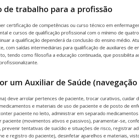
 de trabalho para a profissão
er certificação de competências ou curso técnico em enfermagem 
l e cursos de qualificação profissional com o mínimo de quatr
ntinuar a qualificação dependerá da conclusão do ensino médio. A
com saídas intermediárias para qualificação de auxiliares de e
 tendo como filosofia a educação continuada, que possibilita ao au
ofissionalizante.
por um Auxiliar de Saúde (navegação
a) deve arrolar pertences de paciente, trocar curativos, cuidar 
 medicamentos e materiais de uso de paciente e de posto de en
 conter paciente no leito, administrar em separado medicamentos 
r paciente (movimentos ativos e passivos), paramentar-se, confer
revenir tentativas de suicídio e situações de risco, registrar ad
me e registro do paciente), desinfetar aparelhos e materiais, vis