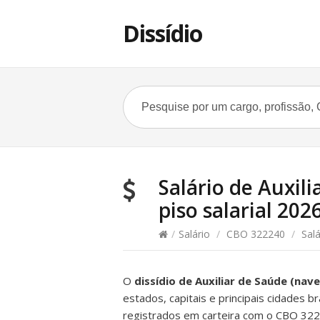
Dissídio
Salário de Auxili
piso salarial 202
/
Salário
/
CBO 322240
/
Salá
O
dissídio de Auxiliar de Saúde (na
estados, capitais e principais cidades b
registrados em carteira com o CBO 3222