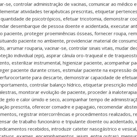
ar-se, controlar administração de vacinas, comunicar ao médico
ementar atividades terapêuticas prescritas, etiquetar pertences
 quantidade de psicotrópicos, efetuar tricotomia, demonstrar co
ndar desembarque de pessoa doente e acidentada, executar antiss
ão do paciente, proteger proeminências ósseas, fornecer roupa, re
situando paciente no ambiente, providenciar material de consumo
, arrumar rouparia, vacinar-se, controlar sinais vitais, mudar decú
ção individual (epi), aspirar cânula oro-traqueal e de traqueosto
nto, esterilizar instrumental, higienizar paciente, acompanhar p
ger paciente durante crises, estimular paciente na expressão de
r perfurocortante para descarte, demonstrar capacidade de efetu
ortamento, controlar balanço hídrico, etiquetar prescrição médic
palestras, monitorar evolução de paciente, proceder à inaloterap
 de gelo e calor úmido e seco, acompanhar tempo de administraçã
icação prescrita, oferecer comadre e papagaio, recomendar abste
camentos, registrar intercorrências e procedimentos realizados, r
nsar de trabalho funcionário e tripulante doente ou acidentado, i
icamentos recebidos, introduzir cateter nasogástrico e vesical
tivos, exames, encaminhamentos, jejum, entre outras), mensurar 