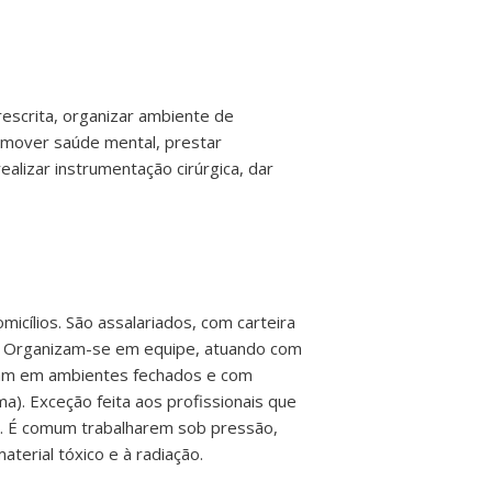
escrita, organizar ambiente de
romover saúde mental, prestar
alizar instrumentação cirúrgica, dar
micílios. São assalariados, com carteira
as. Organizam-se em equipe, atuando com
ham em ambientes fechados e com
). Exceção feita aos profissionais que
as. É comum trabalharem sob pressão,
terial tóxico e à radiação.