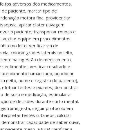
 efeitos adversos dos medicamentos,
 de paciente, marcar tipo de
ordenação motora fina, providenciar
epsia, aplicar clister (lavagem
mover o paciente, transportar roupas e
, auxiliar equipe em procedimentos
bito no leito, verificar via de
mia, colocar grades laterais no leito,
aciente na ingestão de medicamento,
 sentimentos, verificar resultado e
ar atendimento humanizado, puncionar
a (leito, nome e registro do paciente),
ia, efetuar testes e exames, demonstrar
o de soro e medicação, estimular a
nção de decisões durante surto mental,
egistrar ingesta, seguir protocolo em
nterpretar testes cutâneos, calcular
, demonstrar capacidade de saber ouvir,
paciente (peso, altura), verificar a