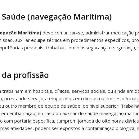
e Saúde (navegação Marítima)
avegação Marítima)
deve comunicar-se, administrar medicação pr
issão, auxiliar equipe técnica em procedimentos específicos, p
petências pessoais, trabalhar com biossegurança e segurança, re
 da profissão
m
trabalham em hospitais, clínicas, serviços sociais, ou ainda em do
ia, prestando serviços temporários em clínicas ou em residênci
u outro membro de equipe de saúde, de nível superior. Trabal
em embarcação, no caso do auxiliar de saúde (navegação marítima
do com portaria específica, cumprem jornada de oito horas diári
mas atividades, podem ser expostos à contaminação biológica, ma