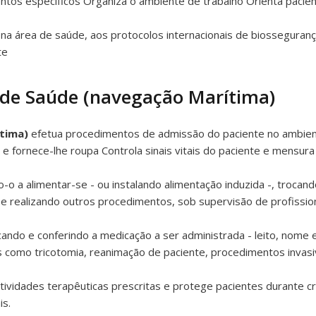
tos específicos Organiza o ambiente de trabalho Orienta pacient
na área de saúde, aos protocolos internacionais de biosseguran
te
 de Saúde (navegação Marítima)
ítima)
efetua procedimentos de admissão do paciente no ambient
 e fornece-lhe roupa Controla sinais vitais do paciente e mensura
-o a alimentar-se - ou instalando alimentação induzida -, trocan
l e realizando outros procedimentos, sob supervisão de profission
cando e conferindo a medicação a ser administrada - leito, nome e
is como tricotomia, reanimação de paciente, procedimentos invas
ividades terapêuticas prescritas e protege pacientes durante cr
is.