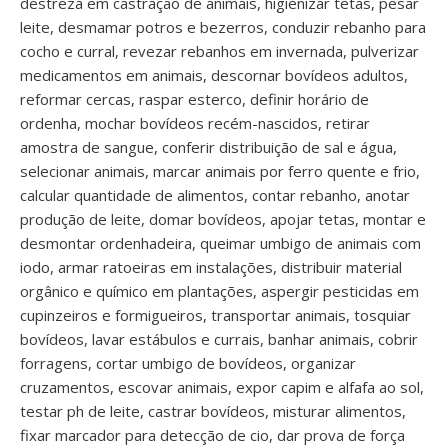
destreza em castração de animais, higienizar tetas, pesar
leite, desmamar potros e bezerros, conduzir rebanho para
cocho e curral, revezar rebanhos em invernada, pulverizar
medicamentos em animais, descornar bovídeos adultos,
reformar cercas, raspar esterco, definir horário de
ordenha, mochar bovídeos recém-nascidos, retirar
amostra de sangue, conferir distribuição de sal e água,
selecionar animais, marcar animais por ferro quente e frio,
calcular quantidade de alimentos, contar rebanho, anotar
produção de leite, domar bovídeos, apojar tetas, montar e
desmontar ordenhadeira, queimar umbigo de animais com
iodo, armar ratoeiras em instalações, distribuir material
orgânico e químico em plantações, aspergir pesticidas em
cupinzeiros e formigueiros, transportar animais, tosquiar
bovídeos, lavar estábulos e currais, banhar animais, cobrir
forragens, cortar umbigo de bovídeos, organizar
cruzamentos, escovar animais, expor capim e alfafa ao sol,
testar ph de leite, castrar bovídeos, misturar alimentos,
fixar marcador para detecção de cio, dar prova de força