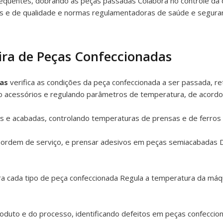
equentes, dobrando as peças passadas Colabora no controle da 
 e de qualidade e normas regulamentadoras de saúde e seguran
ira de Peças Confeccionadas
as
verifica as condições da peça confeccionada a ser passada, r
do acessórios e regulando parâmetros de temperatura, de acordo
 e acabadas, controlando temperaturas de prensas e de ferros i
a ordem de serviço, e prensar adesivos em peças semiacabadas
a cada tipo de peça confeccionada Regula a temperatura da máq
roduto e do processo, identificando defeitos em peças confeccio