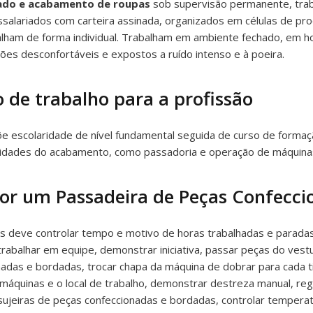
ado e acabamento de roupas
sob supervisão permanente, tra
salariados com carteira assinada, organizados em células de pro
lham de forma individual. Trabalham em ambiente fechado, em ho
ões desconfortáveis e expostos a ruído intenso e à poeira.
 de trabalho para a profissão
 escolaridade de nível fundamental seguida de curso de formaçã
ividades do acabamento, como passadoria e operação de máquin
por um Passadeira de Peças Confecc
 deve controlar tempo e motivo de horas trabalhadas e paradas
 trabalhar em equipe, demonstrar iniciativa, passar peças do ves
onadas e bordadas, trocar chapa da máquina de dobrar para cada 
 máquinas e o local de trabalho, demonstrar destreza manual, re
 sujeiras de peças confeccionadas e bordadas, controlar temperat