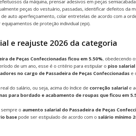
defeituosos da máquina, prensar adesivos em peças semiacabadas,
ualmente peças do vestuário, passadas, identificar defeitos da 
de auto aperfeiçoamento, colar entretelas de acordo com a orde
 equipamentos de proteção individual (epi).
al e reajuste 2026 da categoria
deira de Peças Confeccionadas ficou em 5.50%
, obedecendo os
ríodo de um ano, esse é o critério para estipular o
piso salaria
hadores no cargo de Passadeira de Peças Confeccionadas
e 
al do salário, ou seja, acima do índice de
correção salarial
e a
nas para bordado e acabamento de roupas que ficou em 5.
m sempre o
aumento salarial do Passadeira de Peças Confec
rio base
pode ser estipulado de acordo com o
salário mínimo 