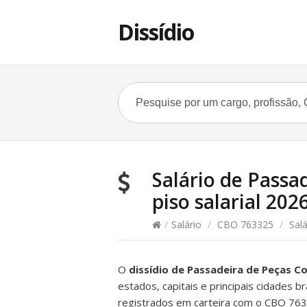
Dissídio
Salário de Passa
piso salarial 202
/
Salário
/
CBO 763325
/
Salá
O
dissídio de Passadeira de Peças C
estados, capitais e principais cidades b
registrados em carteira com o CBO 763