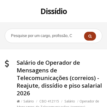
Dissídio
Salário de Operador de
Mensagens de
Telecomunicações (correios) -
Reajute, dissídio e piso salarial
2026
/
Salário
/
CBO 412115
/
Salário
/
Operador de
Mensagens de Telecomunicações (correios)