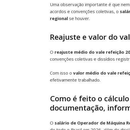
Uma observação importante é que ne
acordos e convenções coletivas, o
salá
regional
se houver.
Reajuste e valor do va
O
reajuste médio do vale refeição 2
convenções coletivas e dissídios regis
Com isso o
valor médio do vale refei
efetivamente trabalhado.
Como é feito o cálculo 
documentação, inform
O
salário de Operador de Máquina R
de todo o Brasil em 2026, além de dissí