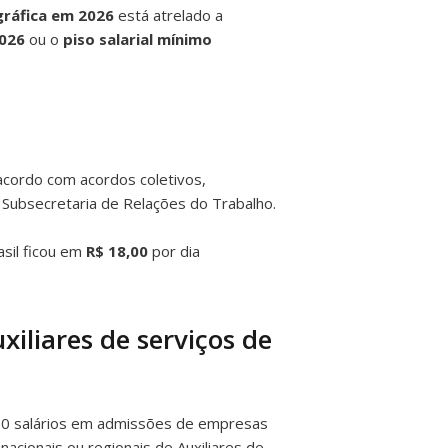
gráfica em 2026
está atrelado a
2026
ou o
piso salarial mínimo
cordo com acordos coletivos,
 Subsecretaria de Relações do Trabalho.
sil ficou em
R$ 18,00
por dia
xiliares de serviços de
50 salários em admissões de empresas
acionais ou regionais de Auxiliares de