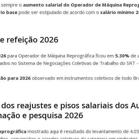
m sempre o
aumento salarial do Operador de Máquina Repro
rio base
pode ser estipulado de acordo com o
salário mínimo 
le refeição 2026
026
para Operador de Máquina Reprográfica ficou em
5.30%
de a
trados no Sistema de Negociações Coletivas de Trabalho do SRT -
ção para 2026
observado em instrumentos coletivos de todo Bra
dos reajustes e pisos salariais dos Au
ação e pesquisa 2026
eprográfica
mostrado aqui é resultado do levantamento de 4.0
dios, convenções e acordos coletivos da categoria em sindicatos n