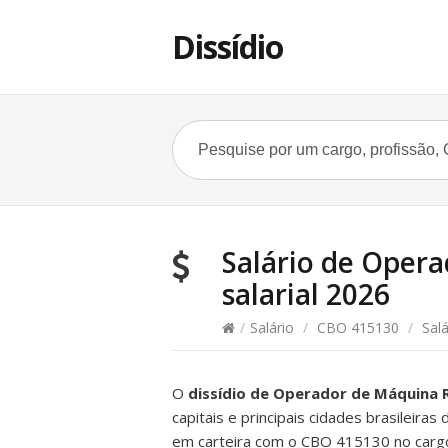
Dissídio
Salário de Opera
salarial 2026
/
Salário
/
CBO 415130
/
Salá
O
dissídio de Operador de Máquina 
capitais e principais cidades brasileira
em carteira com o CBO 415130 no carg