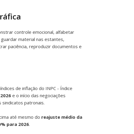
ráfica
trar controle emocional, alfabetar
 guardar material nas estantes,
trar paciência, reproduzir documentos e
ndices de inflação do INPC - Índice
l 2026
e o início das negociações
s sindicatos patronais.
cima até mesmo do
reajuste médio da
20% para 2026
.