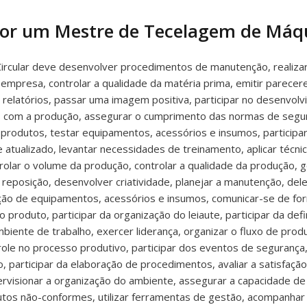
por um Mestre de Tecelagem de Máqu
ular deve desenvolver procedimentos de manutenção, realizar in
presa, controlar a qualidade da matéria prima, emitir pareceres
r relatórios, passar uma imagem positiva, participar no desenvo
os com a produção, assegurar o cumprimento das normas de segu
produtos, testar equipamentos, acessórios e insumos, participar 
e atualizado, levantar necessidades de treinamento, aplicar técn
olar o volume da produção, controlar a qualidade da produção, ge
de reposição, desenvolver criatividade, planejar a manutenção, dele
sição de equipamentos, acessórios e insumos, comunicar-se de for
o produto, participar da organização do leiaute, participar da def
iente de trabalho, exercer liderança, organizar o fluxo de pro
role no processo produtivo, participar dos eventos de segurança, a
 participar da elaboração de procedimentos, avaliar a satisfação d
visionar a organização do ambiente, assegurar a capacidade de
tos não-conformes, utilizar ferramentas de gestão, acompanhar 