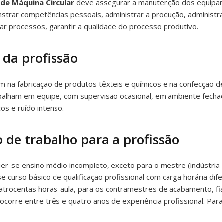
 de Máquina Circular
deve assegurar a manutenção dos equipam
rar competências pessoais, administrar a produção, administrar 
zar processos, garantir a qualidade do processo produtivo.
 da profissão
 na fabricação de produtos têxteis e químicos e na confecção de
balham em equipe, com supervisão ocasional, em ambiente fechad
s e ruído intenso.
 de trabalho para a profissão
er-se ensino médio incompleto, exceto para o mestre (indústria 
se curso básico de qualificação profissional com carga horária di
uatrocentas horas-aula, para os contramestres de acabamento, fi
orre entre três e quatro anos de experiência profissional. Par