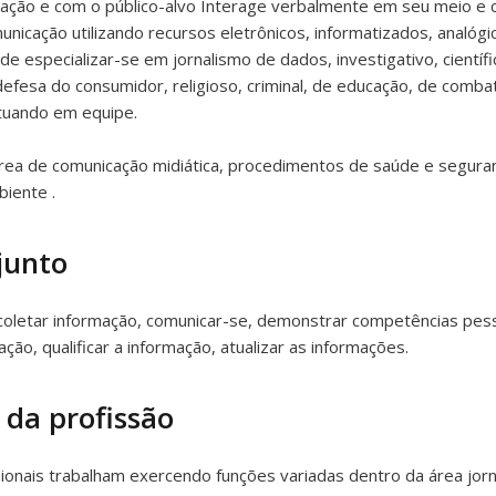
ação e com o público-alvo Interage verbalmente em seu meio e cat
icação utilizando recursos eletrônicos, informatizados, analógic
 especializar-se em jornalismo de dados, investigativo, científico
de defesa do consumidor, religioso, criminal, de educação, de com
atuando em equipe.
rea de comunicação midiática, procedimentos de saúde e seguranç
iente .
junto
oletar informação, comunicar-se, demonstrar competências pessoa
ção, qualificar a informação, atualizar as informações.
 da profissão
ionais trabalham exercendo funções variadas dentro da área jorn