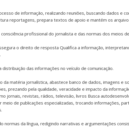
processo de informação, realizando reuniões, buscando dados e co
utura reportagens, prepara textos de apoio e mantém os arquivos
a consciência profissional do jornalista e das normas dos meios d
ssegura o direito de resposta Qualifica a informação, interpretan
.
 a distribuição das informações no veículo de comunicação.
o da matéria jornalística, abastece banco de dados, imagens e son
ões, prezando pela qualidade, veracidade e impacto da informaçã
o jornais, revistas, rádios, televisão, livros Busca autodesenv
or meio de publicações especializadas, trocando informações, pa
s.
normas da língua, redigindo narrativas e argumentações consiste