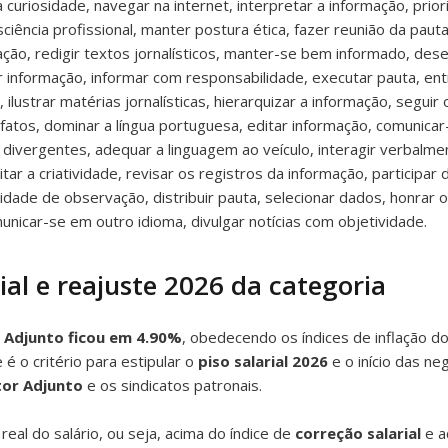
a curiosidade, navegar na internet, interpretar a informação, prioriz
sciência profissional, manter postura ética, fazer reunião da paut
ação, redigir textos jornalísticos, manter-se bem informado, des
rar informação, informar com responsabilidade, executar pauta, en
ustrar matérias jornalísticas, hierarquizar a informação, seguir o
r fatos, dominar a língua portuguesa, editar informação, comunica
 divergentes, adequar a linguagem ao veículo, interagir verbalm
tar a criatividade, revisar os registros da informação, participar 
pacidade de observação, distribuir pauta, selecionar dados, honra
omunicar-se em outro idioma, divulgar notícias com objetividade.
al e reajuste 2026 da categoria
r Adjunto ficou em 4.90%
, obedecendo os índices de inflação do
 o critério para estipular o
piso salarial 2026
e o início das ne
tor Adjunto
e os sindicatos patronais.
al do salário, ou seja, acima do índice de
correção salarial
e a