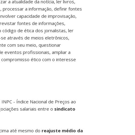
ar a atualidade da notícia, ler livros,
a, processar a informação, definir fontes
envolver capacidade de improvisação,
trevistar fontes de informações,
 código de ética dos jornalistas, ler
r-se através de meios eletrônicos,
ente com seu meio, questionar
de eventos profissionais, ampliar a
r o compromisso ético com o interesse
 INPC - Índice Nacional de Preços ao
gociações salariais entre o
sindicato
cima até mesmo do
reajuste médio da