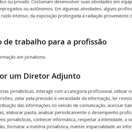
lico ou privado. Costumam desenvolver suas atividades em equip
mpregados ou autônomos. Em algumas atividades, alguns profissi
 ruído intenso, da exposição prolongada à radiação proveniente
 de trabalho para a profissão
ormação em jornalismo.
por um Diretor Adjunto
as jornalísticas, interagir com a categoria profissional, utilizar
versões, zelar pela precisão e veracidade da informação, ler revi
stribuição das informações no veículo de comunicação, acessar b
cas, elaborar pauta, analisar periodicamente o desempenho profissi
ns jornalísticas, conhecer informática, respeitar a intimidade, a 
ão, formatar a matéria jornalística, manter imparcialidade ao info