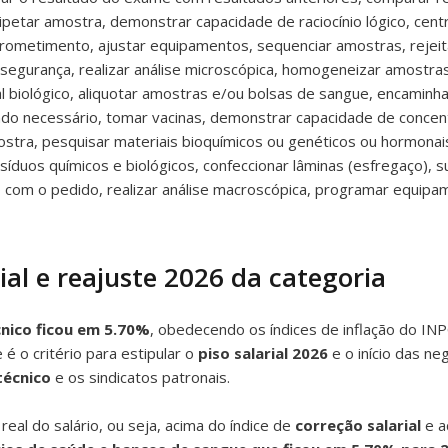
pipetar amostra, demonstrar capacidade de raciocínio lógico, cent
rometimento, ajustar equipamentos, sequenciar amostras, rejeita
egurança, realizar análise microscópica, homogeneizar amostras
l biológico, aliquotar amostras e/ou bolsas de sangue, encaminha
ndo necessário, tomar vacinas, demonstrar capacidade de concen
stra, pesquisar materiais bioquímicos ou genéticos ou hormonais 
íduos químicos e biológicos, confeccionar lâminas (esfregaço)
co com o pedido, realizar análise macroscópica, programar equipa
al e reajuste 2026 da categoria
cnico ficou em 5.70%
, obedecendo os índices de inflação do INP
 o critério para estipular o
piso salarial 2026
e o início das ne
técnico
e os sindicatos patronais.
al do salário, ou seja, acima do índice de
correção salarial
e a