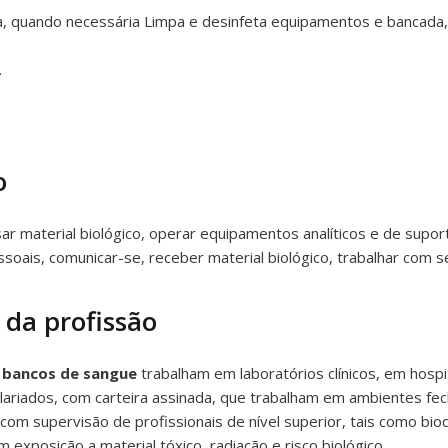
iva, quando necessária Limpa e desinfeta equipamentos e bancada
.
o
ar material biológico, operar equipamentos analíticos e de supo
oais, comunicar-se, receber material biológico, trabalhar com s
 da profissão
e bancos de sangue
trabalham em laboratórios clínicos, em hosp
ariados, com carteira assinada, que trabalham em ambientes fech
 com supervisão de profissionais de nível superior, tais como bi
exposição a material tóxico, radiação e risco biológico.