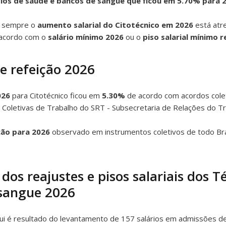
rios de saúde e bancos de sangue que ficou em 5.70% para 
m sempre o
aumento salarial do Citotécnico em 2026
está atre
 acordo com o
salário mínimo 2026
ou o
piso salarial mínimo r
le refeição 2026
026
para Citotécnico ficou em
5.30%
de acordo com acordos colet
Coletivas de Trabalho do SRT - Subsecretaria de Relações do Tr
ção para 2026
observado em instrumentos coletivos de todo Bra
 dos reajustes e pisos salariais dos T
 sangue 2026
i é resultado do levantamento de 157 salários em admissões d