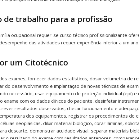
 de trabalho para a profissão
mília ocupacional requer-se curso técnico profissionalizante ofer
o desempenho das atividades requer experiência inferior a um ano
por um Citotécnico
 dos exames, fornecer dados estatísticos, dosar volumetria de 
ar do desenvolvimento e implantação de novas técnicas de exames, 
do necessário, usar equipamento de proteção individual (epi) e co
do exame com os dados clínicos do paciente, desinfetar instrumen
transcrever resultados observados, checar funcionamento e adequa
ar temperatura dos equipamentos, registrar os procedimentos do 
ulas neoplásicas, diluir material biológico, corar lâminas, solicita
ara descarte, demonstrar acuidade visual, separar materiais bio
rar o resultado do exame com resultados anteriores, comparar 