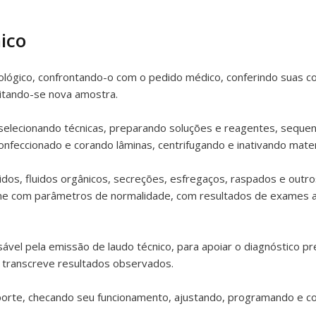
ico
biológico, confrontando-o com o pedido médico, conferindo suas
citando-se nova amostra.
 selecionando técnicas, preparando soluções e reagentes, sequen
nfeccionado e corando lâminas, centrifugando e inativando materi
quidos, fluidos orgânicos, secreções, esfregaços, raspados e outr
e com parâmetros de normalidade, com resultados de exames an
vel pela emissão de laudo técnico, para apoiar o diagnóstico pr
transcreve resultados observados.
porte, checando seu funcionamento, ajustando, programando e c