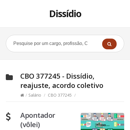
Dissídio
CBO 377245 - Dissídio,
reajuste, acordo coletivo
/
Salário
/
CBO 377245
/
Apontador
(vôlei)