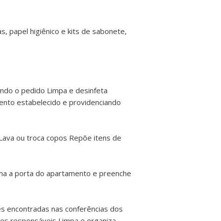
s, papel higiênico e kits de sabonete,
ando o pedido Limpa e desinfeta
mento estabelecido e providenciando
Lava ou troca copos Repõe itens de
ha a porta do apartamento e preenche
des encontradas nas conferências dos
ores responsáveis Limpa e organiza