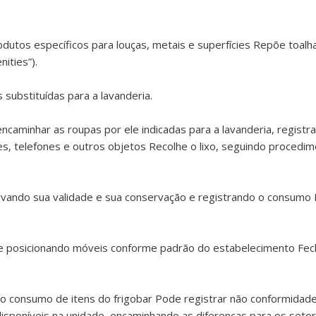
odutos específicos para louças, metais e superfícies Repõe toalha
ities”).
substituídas para a lavanderia.
ncaminhar as roupas por ele indicadas para a lavanderia, registr
es, telefones e outros objetos Recolhe o lixo, seguindo procedi
rvando sua validade e sua conservação e registrando o consumo 
e posicionando móveis conforme padrão do estabelecimento Fec
do o consumo de itens do frigobar Pode registrar não conformida
 disponíveis na unidade, encaminhando as diferenças para os set