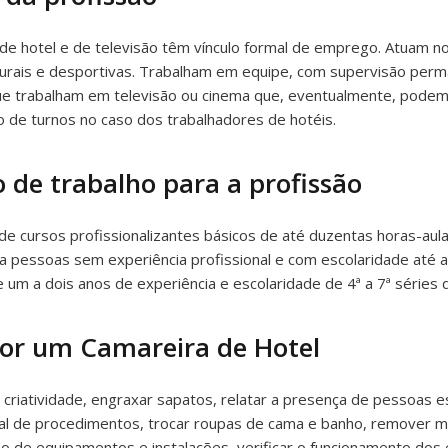
de hotel e de televisão têm vínculo formal de emprego. Atuam no
ulturais e desportivas. Trabalham em equipe, com supervisão per
e trabalham em televisão ou cinema que, eventualmente, podem t
o de turnos no caso dos trabalhadores de hotéis.
 de trabalho para a profissão
e cursos profissionalizantes básicos de até duzentas horas-au
a pessoas sem experiência profissional e com escolaridade até a 
e um a dois anos de experiência e escolaridade de 4ª a 7ª séries 
por um Camareira de Hotel
criatividade, engraxar sapatos, relatar a presença de pessoas e
l de procedimentos, trocar roupas de cama e banho, remover man
ção de equipamentos e instalações, verificar o funcionamento do