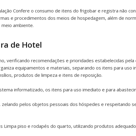
culação Confere o consumo de itens do frigobar e registra não con
normas e procedimentos dos meios de hospedagem, além de nor
o meio ambiente.
ra de Hotel
lho, verificando recomendações e prioridades estabelecidas pela 
aniza equipamentos e materiais, separando os itens para uso im
ílios, produtos de limpeza e itens de reposição.
istema informatizado, os itens para uso imediato e para abastec
, zelando pelos objetos pessoais dos hóspedes e respeitando se
ens Limpa piso e rodapés do quarto, utilizando produtos adequado