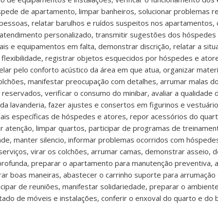
ede de apartamento, limpar banheiros, solucionar problemas rela
pessoas, relatar barulhos e ruídos suspeitos nos apartamentos,
atendimento personalizado, transmitir sugestões dos hóspedes 
iais e equipamentos em falta, demonstrar discrição, relatar a si
 flexibilidade, registrar objetos esquecidos por hóspedes e at
zelar pelo conforto acústico da área em que atua, organizar mater
colchões, manifestar preocupação com detalhes, arrumar malas do
servados, verificar o consumo do minibar, avaliar a qualidade d
 lavanderia, fazer ajustes e consertos em figurinos e vestuário
is específicas de hóspedes e atores, repor acessórios do quart
 atenção, limpar quartos, participar de programas de treinamen
dade, manter silencio, informar problemas ocorridos com hóspede
erviços, virar os colchões, arrumar camas, demonstrar asseio, d
 profunda, preparar o apartamento para manutenção preventiva,
ar boas maneiras, abastecer o carrinho suporte para arrumação 
cipar de reuniões, manifestar solidariedade, preparar o ambient
tado de móveis e instalações, conferir o enxoval do quarto e do 