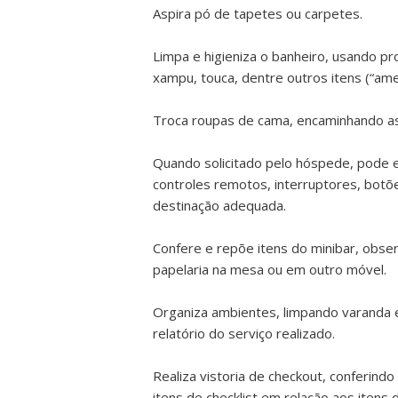
Aspira pó de tapetes ou carpetes.
Limpa e higieniza o banheiro, usando pr
xampu, touca, dentre outros itens (“amen
Troca roupas de cama, encaminhando as 
Quando solicitado pelo hóspede, pode e
controles remotos, interruptores, botõ
destinação adequada.
Confere e repõe itens do minibar, obse
papelaria na mesa ou em outro móvel.
Organiza ambientes, limpando varanda 
relatório do serviço realizado.
Realiza vistoria de checkout, conferin
itens de checklist em relação aos itens